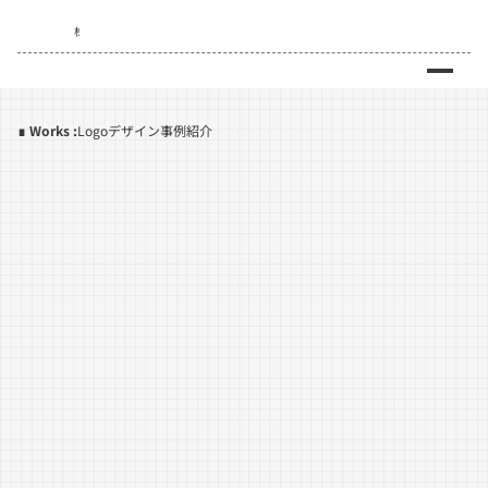
株式会社ナレッジプラス
Menu
∎ Works :
Logoデザイン事例紹介
Works
カ
レ
ー
シ
ョ
ッ
プ
の
ロ
ゴ
制
作
と
看
板
デ
ザ
イ
ン
の
提
案
Service
Team
Workflow
Price
Faq
Contact
Service
不動産サービス
店舗設計
外観デザイン
WEBブランディング